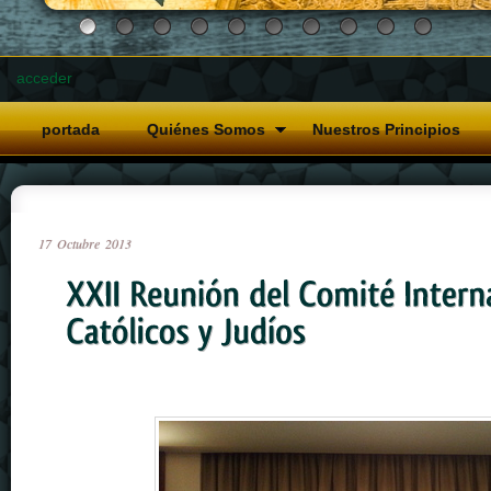
acceder
portada
Quiénes Somos
Nuestros Principios
17
Octubre
2013