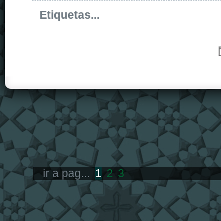
Etiquetas...
ir a pag...
1
2
3