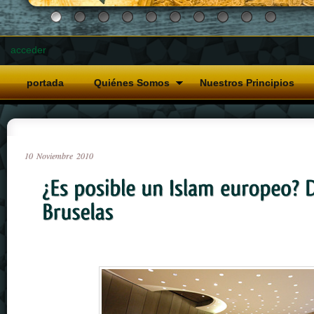
acceder
portada
Quiénes Somos
Nuestros Principios
10
Noviembre
2010