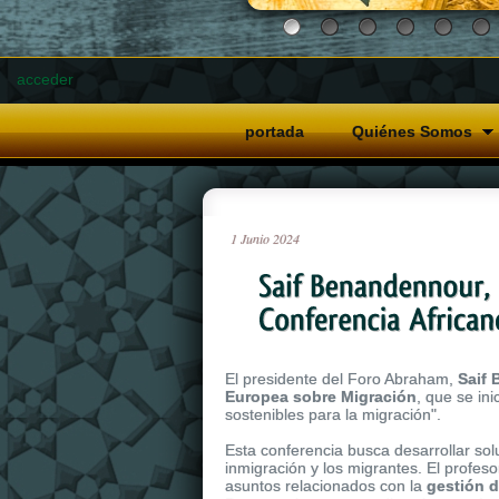
acceder
portada
Quiénes Somos
1
Junio
2024
El presidente del Foro Abraham,
Saif
Europea sobre Migración
, que se in
sostenibles para la migración".
Esta conferencia busca desarrollar sol
inmigración y los migrantes. El profes
asuntos relacionados con la
gestión d