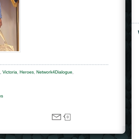
,
Victoria
,
Heroes
,
Network4Dialogue
,
es
0