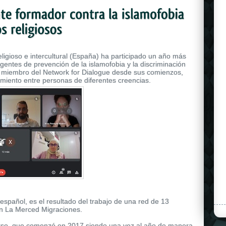
eligioso e intercultural (España) ha participado un año más
entes de prevención de la islamofobia y la discriminación
, miembro del Network for Dialogue desde sus comienzos,
dimiento entre personas de diferentes creencias.
 español, es el resultado del trabajo de una red de 13
ón La Merced Migraciones.
curso, que comenzó en 2017 siendo una vez al año de manera