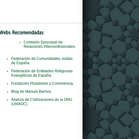
Comisión Episcopal de
Relaciones Interconfesionales.
Il
orologi replica
negozio è il primo al mondo
Federación de Comunidades Judías
del marchio ad adottare questo concept
de España.
innovativo.
Federación de Entidades Religiosas
Evangélicas de España.
Fundación Pluralismo y Convivencia.
Blog de Manuel Barrios.
Alianza de Civilizaciones de la ONU
(UNAOC).