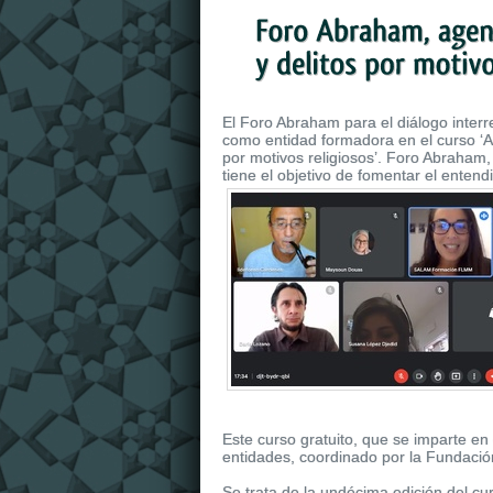
El Foro Abraham para el diálogo interr
como entidad formadora en el curso ‘Ag
por motivos religiosos’. Foro Abraham
tiene el objetivo de fomentar el enten
Este curso gratuito, que se imparte en
entidades, coordinado por la Fundaci
Se trata de la undécima edición del 