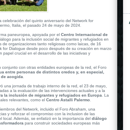
a celebración del quinto aniversario del Network for
lermo, Italia, el pasado 24 de mayo de 2024.
forma paneuropea, apoyada por el
Centro Internacional de
álogo para la inclusión social de migrantes y refugiados en
de organizaciones tanto religiosas como laicas, de 16
rk for Dialogue desde poco después de su creación en marzo
apel crucial en el desarrollo de las iniciativas y
ose gold, and shares the same attributes as the other
rolex
n conjunto con otras entidades europeas de la red, el Foro
is secured to the wrist by a black rubber strap.
a entre personas de distintos credos y, en especial,
 de acogida
.
yó una jornada de trabajo interno de la red, el 23 de mayo,
adas a la evaluación de las intervenciones actuales y a la
ra la inclusión de migrantes y refugiados en Europa
. La
ocales relevantes, como el
Centro Astalli Palermo
.
iembros del Network, incluido el Foro Abraham, una
ias y reforzar el compromiso con la inclusion de las
l local. Además, se enfatizó en la importancia del
diálogo
ansformadora
para construir sociedades europeas más