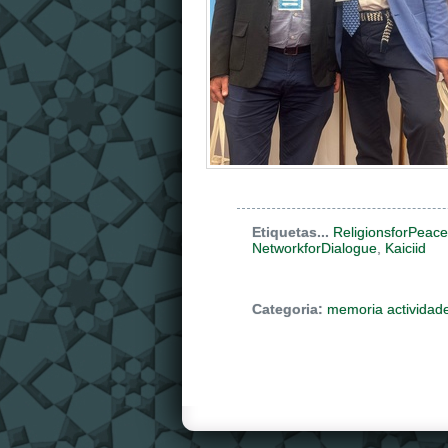
Etiquetas...
ReligionsforPeace
NetworkforDialogue
,
Kaiciid
Categoria:
memoria actividad