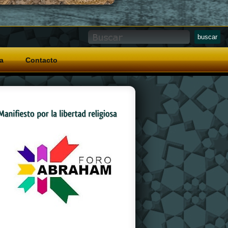
a
Contacto
And a special grip pattern
replica watches
on
the crown that allows for easy operation with