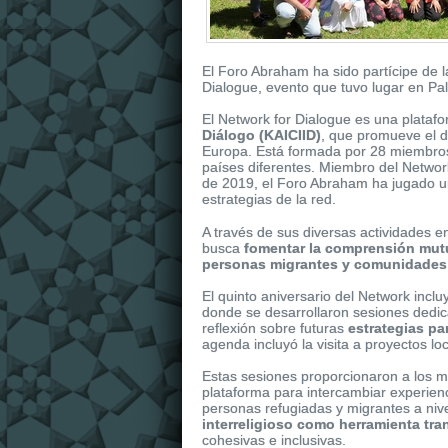
El Foro Abraham ha sido partícipe de l
Dialogue, evento que tuvo lugar en Pa
El Network for Dialogue es una plata
Diálogo (KAICIID)
, que promueve el di
Europa. Está formada por 28 miembros 
países diferentes. Miembro del Netwo
de 2019, el Foro Abraham ha jugado un p
estrategias de la red.
It
replica watches
is dressed in shiny r
A través de sus diversas actividades e
replica uk
watches of the collection. It 
busca
fomentar la comprensión mutu
personas migrantes y comunidades
El quinto aniversario del Network inclu
donde se desarrollaron
sesiones dedic
reflexión sobre futuras
estrategias pa
agenda incluyó la visita a proyectos l
Estas sesiones proporcionaron a los m
plataforma para intercambiar experienc
personas refugiadas y migrantes a nive
interreligioso como herramienta tr
cohesivas e inclusivas.