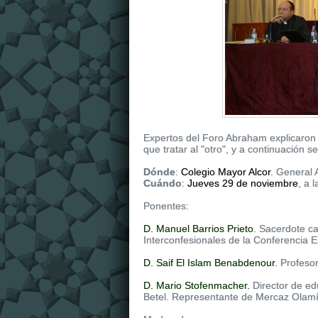
Expertos del Foro Abraham explicaron 
que tratar al "otro", y a continuación
Dónde
:
Colegio Mayor Alcor
. General
Cuándo
:
Jueves 29 de noviembre
, a 
Ponentes:
D. Manuel Barrios Prieto
. Sacerdote ca
Interconfesionales de la Conferencia 
D. Saif El Islam Benabdenour
. Profeso
D. Mario Stofenmacher.
Director de e
Betel. Representante de Mercaz Olam