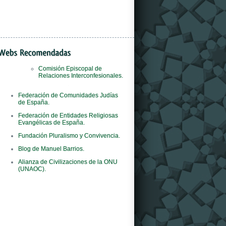
Comisión Episcopal de
Relaciones Interconfesionales.
Il
orologi replica
negozio è il primo al mondo
Federación de Comunidades Judías
del marchio ad adottare questo concept
de España.
innovativo.
Federación de Entidades Religiosas
Evangélicas de España.
Fundación Pluralismo y Convivencia.
Blog de Manuel Barrios.
Alianza de Civilizaciones de la ONU
(UNAOC).