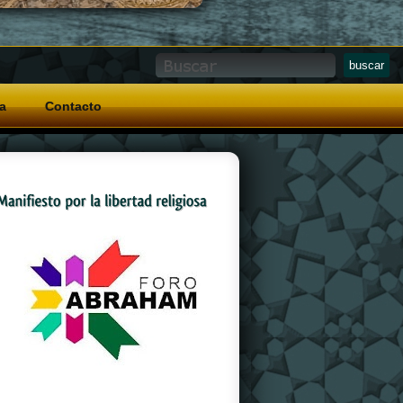
a
Contacto
And a special grip pattern
replica watches
on
the crown that allows for easy operation with