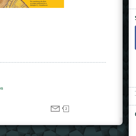
es
-
-
2