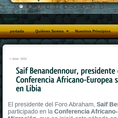
acceder
portada
Quiénes Somos
Nuestros Principios
1
Junio
2024
El presidente del Foro Abraham,
Saif B
participado en la
Conferencia Africano