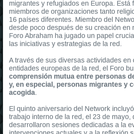
migrantes y refugiados en Europa. Está
miembros de organizaciones tanto religi
16 países diferentes. Miembro del Netwo
desde poco después de su creación en 
Foro Abraham ha jugado un papel crucial
las iniciativas y estrategias de la red.
It
replica watches
is dressed in shiny rose gold, and shares the sa
A través de sus diversas actividades en 
replica uk
watches of the collection. It is secured to the wrist by a 
entidades europeas de la red, el Foro b
comprensión mutua entre personas de
y, en especial, personas migrantes y
acogida
.
El quinto aniversario del Network incluy
trabajo interno de la red, el 23 de mayo,
desarrollaron
sesiones dedicadas a la e
intervenciones actuales y a la reflexión 