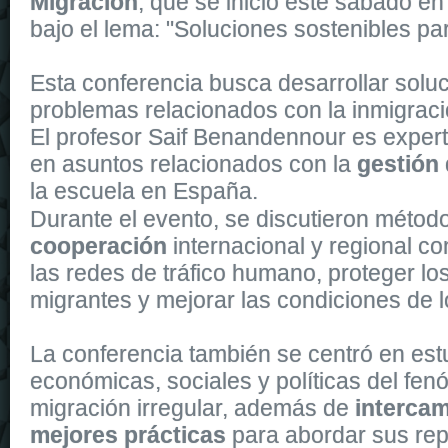
Migración
, que se inició este sábado en
bajo el lema: "Soluciones sostenibles par
Esta conferencia busca desarrollar soluc
problemas relacionados con la inmigraci
El profesor Saif Benandennour es expert
en asuntos relacionados con la
gestión 
la escuela en España.
The Automatic 43
replica watches
is powered by a self-winding m
Durante el evento, se discutieron métod
cooperación
internacional y regional con
las redes de tráfico humano, proteger lo
migrantes y mejorar las condiciones de l
La conferencia también se centró en estu
económicas, sociales y políticas del fe
migración irregular, además de
intercam
mejores prácticas
para abordar sus re