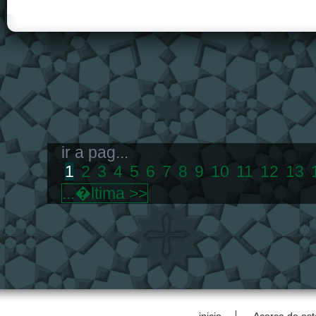
ir a pag...
1
2
3
4
5
6
7
8
9
10
11
12
13
...�ltima >>
inicio
Acerca de est