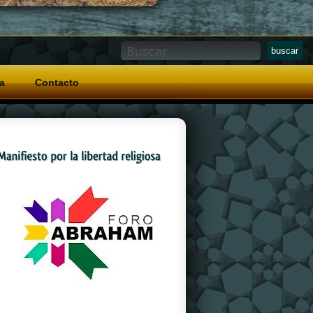
a
Contacto
And a special grip pattern
replica watches
on
the crown that allows for easy operation with