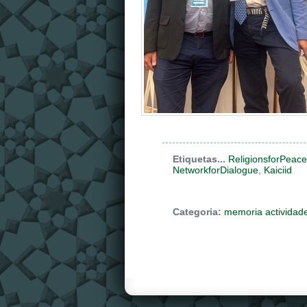
Etiquetas...
ReligionsforPeace
NetworkforDialogue
,
Kaiciid
Categoria:
memoria actividad