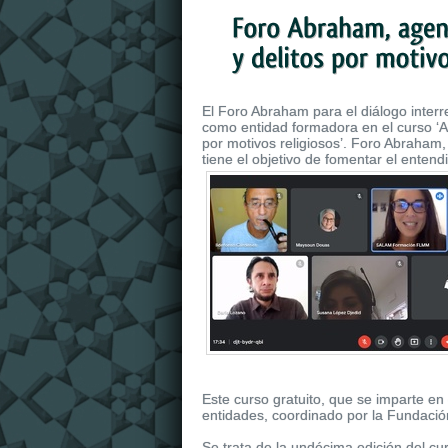
El Foro Abraham para el diálogo interr
como entidad formadora en el curso ‘Ag
por motivos religiosos’. Foro Abraham
tiene el objetivo de fomentar el enten
Este curso gratuito, que se imparte en
entidades, coordinado por la Fundaci
Se trata de la undécima edición del 