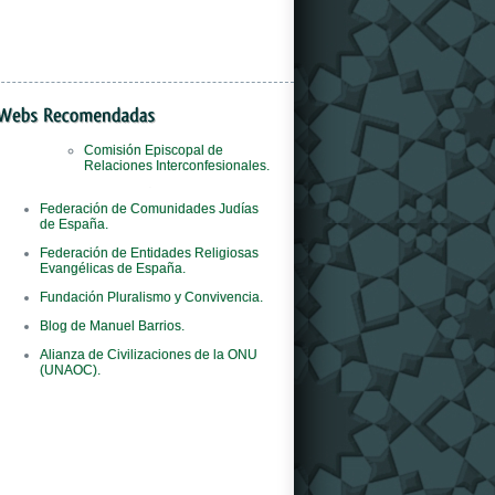
Comisión Episcopal de
Relaciones Interconfesionales.
Il
orologi replica
negozio è il primo al mondo
Federación de Comunidades Judías
del marchio ad adottare questo concept
de España.
innovativo.
Federación de Entidades Religiosas
Evangélicas de España.
Fundación Pluralismo y Convivencia.
Blog de Manuel Barrios.
Alianza de Civilizaciones de la ONU
(UNAOC).