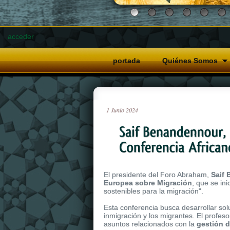
acceder
portada
Quiénes Somos
1
Junio
2024
El presidente del Foro Abraham,
Saif
Europea sobre Migración
, que se in
sostenibles para la migración".
Esta conferencia busca desarrollar sol
inmigración y los migrantes. El profes
asuntos relacionados con la
gestión d