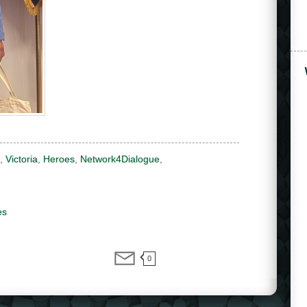
,
Victoria
,
Heroes
,
Network4Dialogue
,
es
0