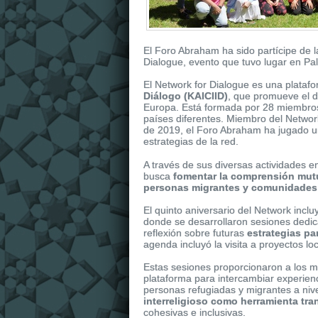
El Foro Abraham ha sido partícipe de l
Dialogue, evento que tuvo lugar en Pa
El Network for Dialogue es una plata
Diálogo (KAICIID)
, que promueve el di
Europa. Está formada por 28 miembros 
países diferentes. Miembro del Netwo
de 2019, el Foro Abraham ha jugado un p
estrategias de la red.
It
replica watches
is dressed in shiny r
A través de sus diversas actividades e
replica uk
watches of the collection. It 
busca
fomentar la comprensión mutu
personas migrantes y comunidades
El quinto aniversario del Network inclu
donde se desarrollaron
sesiones dedic
reflexión sobre futuras
estrategias pa
agenda incluyó la visita a proyectos l
Estas sesiones proporcionaron a los m
plataforma para intercambiar experienc
personas refugiadas y migrantes a nive
interreligioso como herramienta tr
cohesivas e inclusivas.