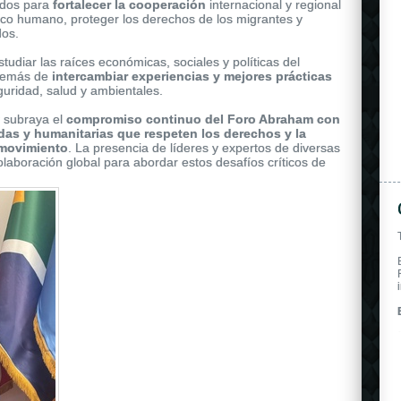
owered by a self-winding mechanical movement.
odos para
fortalecer la cooperación
internacional y regional
áfico humano, proteger los derechos de los
migrantes y
dos.
tudiar las raíces económicas, sociales y políticas del
además de
intercambiar experiencias y mejores prácticas
uridad, salud y ambientales.
 subraya el
compromiso continuo del Foro Abraham con
das y humanitarias que respeten los derechos y la
 movimiento
. La presencia de líderes y expertos de diversas
olaboración global para abordar estos desafíos críticos de