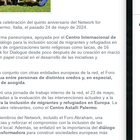
a celebración del quinto aniversario del Network for
lermo, Italia, el pasado 24 de mayo de 2024.
forma paneuropea, apoyada por el
Centro Internacional de
álogo para la inclusión social de migrantes y refugiados en
de organizaciones tanto religiosas como laicas, de 16
rk for Dialogue desde poco después de su creación en marzo
apel crucial en el desarrollo de las iniciativas y
ose gold, and shares the same attributes as the other
rolex
n conjunto con otras entidades europeas de la red, el Foro
is secured to the wrist by a black rubber strap.
a entre personas de distintos credos y, en especial,
 de acogida
.
yó una jornada de trabajo interno de la red, el 23 de mayo,
adas a la evaluación de las intervenciones actuales y a la
ra la inclusión de migrantes y refugiados en Europa
. La
ocales relevantes, como el
Centro Astalli Palermo
.
iembros del Network, incluido el Foro Abraham, una
ias y reforzar el compromiso con la inclusion de las
l local. Además, se enfatizó en la importancia del
diálogo
ansformadora
para construir sociedades europeas más