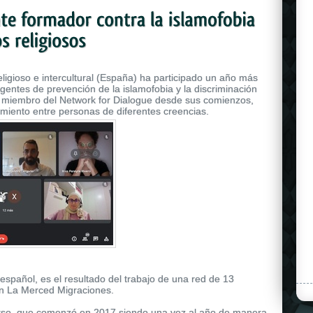
eligioso e intercultural (España) ha participado un año más
entes de prevención de la islamofobia y la discriminación
, miembro del Network for Dialogue desde sus comienzos,
dimiento entre personas de diferentes creencias.
 español, es el resultado del trabajo de una red de 13
ón La Merced Migraciones.
curso, que comenzó en 2017 siendo una vez al año de manera