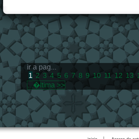
ir a pag...
1
2
3
4
5
6
7
8
9
10
11
12
13
...�ltima >>
inicio
Acerca de est