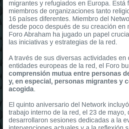
migrantes y refugiados en Europa. Está
miembros de organizaciones tanto religi
16 países diferentes. Miembro del Netwo
desde poco después de su creación en 
Foro Abraham ha jugado un papel crucial
las iniciativas y estrategias de la red.
It
replica watches
is dressed in shiny rose gold, and shares the sa
A través de sus diversas actividades en 
replica uk
watches of the collection. It is secured to the wrist by a 
entidades europeas de la red, el Foro b
comprensión mutua entre personas de
y, en especial, personas migrantes y
acogida
.
El quinto aniversario del Network incluy
trabajo interno de la red, el 23 de mayo,
desarrollaron
sesiones dedicadas a la e
intervenciones actuales y a la reflexión 