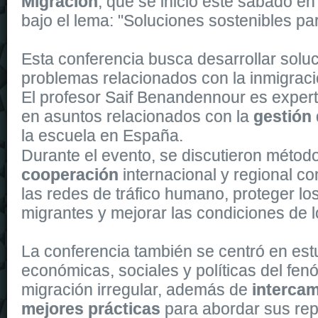
Migración
, que se inició este sábado en
bajo el lema: "Soluciones sostenibles par
Esta conferencia busca desarrollar soluc
problemas relacionados con la inmigraci
El profesor Saif Benandennour es expert
en asuntos relacionados con la
gestión 
la escuela en España.
The Automatic 43
replica watches
is powered by a self-winding m
Durante el evento, se discutieron métod
cooperación
internacional y regional con
las redes de tráfico humano, proteger lo
migrantes y mejorar las condiciones de l
La conferencia también se centró en estu
económicas, sociales y políticas del fe
migración irregular, además de
intercam
mejores prácticas
para abordar sus re