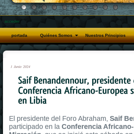
acceder
portada
Quiénes Somos
Nuestros Principios
1
Junio
2024
El presidente del Foro Abraham,
Saif B
participado en la
Conferencia Africano