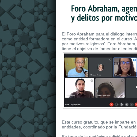
El Foro Abraham para el diálogo interr
como entidad formadora en el curso ‘Ag
por motivos religiosos’. Foro Abraham
tiene el objetivo de fomentar el enten
Este curso gratuito, que se imparte en
entidades, coordinado por la Fundaci
Se trata de la undécima edición del 