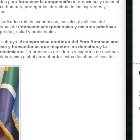
owered by a self-winding mechanical movement.
odos para
fortalecer la cooperación
internacional y regional
áfico humano, proteger los derechos de los
migrantes y
dos.
tudiar las raíces económicas, sociales y políticas del
además de
intercambiar experiencias y mejores prácticas
uridad, salud y ambientales.
 subraya el
compromiso continuo del Foro Abraham con
das y humanitarias que respeten los derechos y la
 movimiento
. La presencia de líderes y expertos de diversas
olaboración global para abordar estos desafíos críticos de