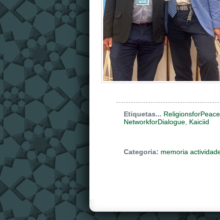
Etiquetas...
ReligionsforPeace
NetworkforDialogue
,
Kaiciid
Categoria:
memoria actividad