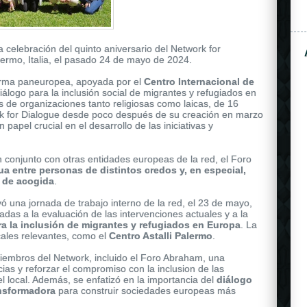
a celebración del quinto aniversario del Network for
lermo, Italia, el pasado 24 de mayo de 2024.
forma paneuropea, apoyada por el
Centro Internacional de
álogo para la inclusión social de migrantes y refugiados en
de organizaciones tanto religiosas como laicas, de 16
rk for Dialogue desde poco después de su creación en marzo
apel crucial en el desarrollo de las iniciativas y
ose gold, and shares the same attributes as the other
rolex
n conjunto con otras entidades europeas de la red, el Foro
is secured to the wrist by a black rubber strap.
a entre personas de distintos credos y, en especial,
 de acogida
.
yó una jornada de trabajo interno de la red, el 23 de mayo,
adas a la evaluación de las intervenciones actuales y a la
ra la inclusión de migrantes y refugiados en Europa
. La
ocales relevantes, como el
Centro Astalli Palermo
.
iembros del Network, incluido el Foro Abraham, una
ias y reforzar el compromiso con la inclusion de las
l local. Además, se enfatizó en la importancia del
diálogo
ansformadora
para construir sociedades europeas más