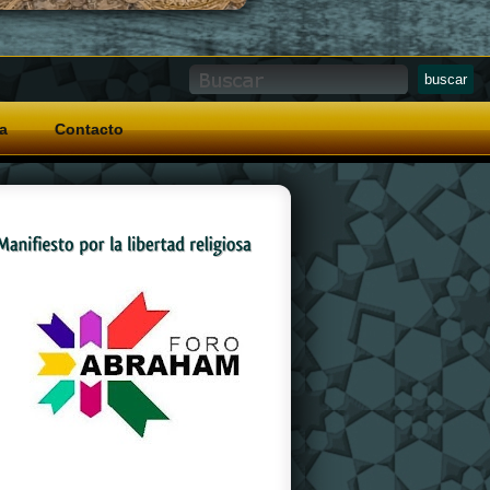
a
Contacto
And a special grip pattern
replica watches
on
the crown that allows for easy operation with