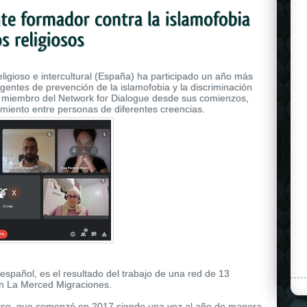
eligioso e intercultural (España) ha participado un año más
entes de prevención de la islamofobia y la discriminación
, miembro del Network for Dialogue desde sus comienzos,
dimiento entre personas de diferentes creencias.
 español, es el resultado del trabajo de una red de 13
ón La Merced Migraciones.
curso, que comenzó en 2017 siendo una vez al año de manera