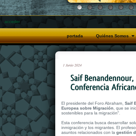
acceder
portada
Quiénes Somos
1
Junio
2024
El presidente del Foro Abraham,
Saif
Europea sobre Migración
, que se in
sostenibles para la migración".
Esta conferencia busca desarrollar sol
inmigración y los migrantes. El profes
asuntos relacionados con la
gestión d