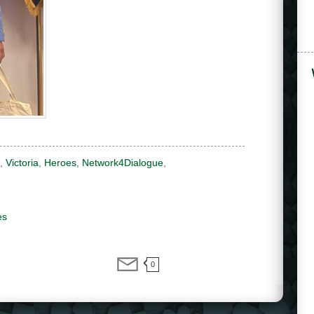
,
Victoria
,
Heroes
,
Network4Dialogue
,
es
0