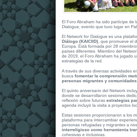
El Foro Abraham ha sido partícipe de l
Dialogue, evento que tuvo lugar en Pa
El Network for Dialogue es una plata
Diálogo (KAICIID)
, que promueve el di
Europa. Está formada por 28 miembros 
países diferentes. Miembro del Netwo
de 2019, el Foro Abraham ha jugado un p
estrategias de la red.
It
replica watches
is dressed in shiny r
A través de sus diversas actividades e
replica uk
watches of the collection. It 
busca
fomentar la comprensión mutu
personas migrantes y comunidades
El quinto aniversario del Network inclu
donde se desarrollaron
sesiones dedic
reflexión sobre futuras
estrategias pa
agenda incluyó la visita a proyectos l
Estas sesiones proporcionaron a los m
plataforma para intercambiar experienc
personas refugiadas y migrantes a nive
interreligioso como herramienta tr
cohesivas e inclusivas.