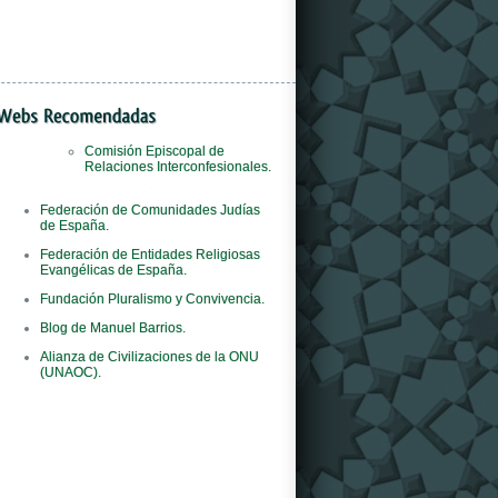
Comisión Episcopal de
Relaciones Interconfesionales.
Il
orologi replica
negozio è il primo al mondo
Federación de Comunidades Judías
del marchio ad adottare questo concept
de España.
innovativo.
Federación de Entidades Religiosas
Evangélicas de España.
Fundación Pluralismo y Convivencia.
Blog de Manuel Barrios.
Alianza de Civilizaciones de la ONU
(UNAOC).