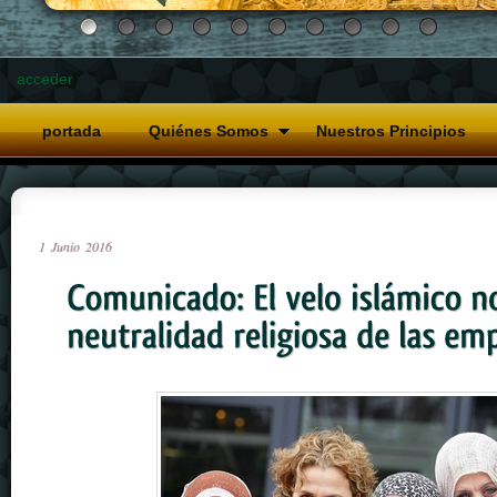
acceder
portada
Quiénes Somos
Nuestros Principios
1
Junio
2016