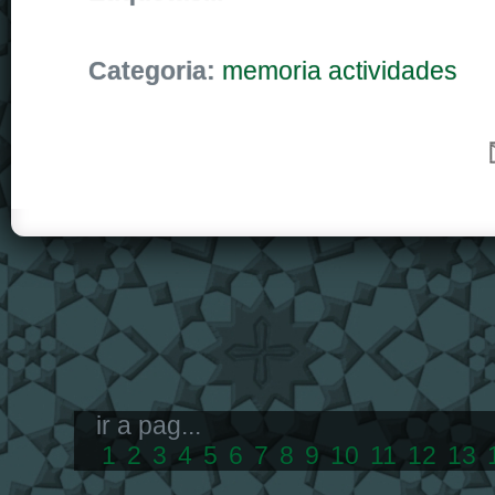
Categoria:
memoria actividades
ir a pag...
1
2
3
4
5
6
7
8
9
10
11
12
13