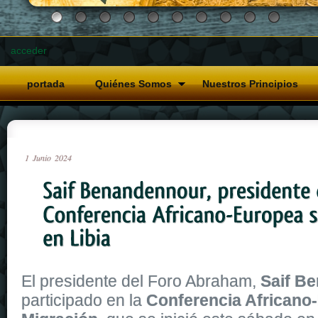
acceder
portada
Quiénes Somos
Nuestros Principios
1
Junio
2024
El presidente del Foro Abraham,
Saif B
participado en la
Conferencia Africano