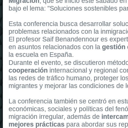
Migración
, que se inició este sábado en
bajo el lema: "Soluciones sostenibles par
Esta conferencia busca desarrollar soluc
problemas relacionados con la inmigraci
El profesor Saif Benandennour es expert
en asuntos relacionados con la
gestión 
la escuela en España.
The Automatic 43
replica watches
is powered by a self-winding m
Durante el evento, se discutieron métod
cooperación
internacional y regional con
las redes de tráfico humano, proteger lo
migrantes y mejorar las condiciones de l
La conferencia también se centró en estu
económicas, sociales y políticas del fe
migración irregular, además de
intercam
mejores prácticas
para abordar sus re