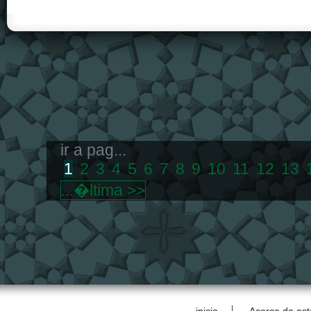
ir a pag...
1
2
3
4
5
6
7
8
9
10
11
12
13
...�ltima >>
inicio
Acerca de est