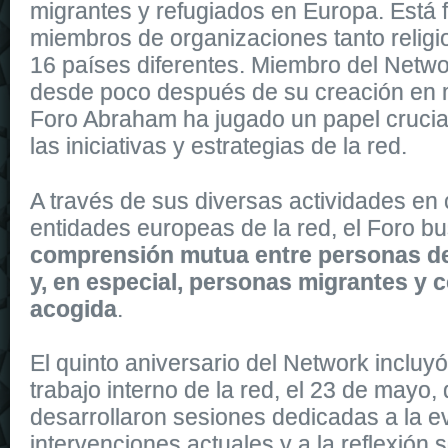
migrantes y refugiados en Europa. Está
miembros de organizaciones tanto religi
16 países diferentes. Miembro del Netwo
desde poco después de su creación en 
Foro Abraham ha jugado un papel crucial
las iniciativas y estrategias de la red.
It
replica watches
is dressed in shiny rose gold, and shares the sa
A través de sus diversas actividades en 
replica uk
watches of the collection. It is secured to the wrist by a 
entidades europeas de la red, el Foro b
comprensión mutua entre personas de
y, en especial, personas migrantes y
acogida
.
El quinto aniversario del Network incluy
trabajo interno de la red, el 23 de mayo,
desarrollaron
sesiones dedicadas a la e
intervenciones actuales y a la reflexión 