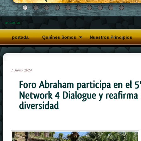
acceder
portada
Quiénes Somos
Nuestros Principios
1
Junio
2024