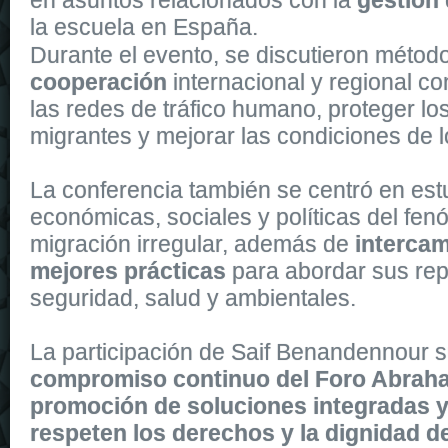
en asuntos relacionados con la
gestión 
la escuela en España.
The Automatic 43
replica watches
is powered by a self-winding m
Durante el evento, se discutieron métod
cooperación
internacional y regional con
las redes de tráfico humano, proteger lo
migrantes y mejorar las condiciones de l
La conferencia también se centró en estu
económicas, sociales y políticas del fe
migración irregular, además de
intercam
mejores prácticas
para abordar sus re
seguridad, salud y ambientales.
La participación de Saif Benandennour s
compromiso continuo del Foro Abraha
promoción de soluciones integradas y
respeten los derechos y la dignidad d