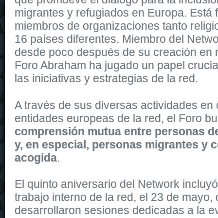
migrantes y refugiados en Europa. Está
miembros de organizaciones tanto religi
16 países diferentes. Miembro del Netwo
desde poco después de su creación en 
Foro Abraham ha jugado un papel crucial
las iniciativas y estrategias de la red.
It
replica watches
is dressed in shiny rose gold, and shares the sa
A través de sus diversas actividades en 
replica uk
watches of the collection. It is secured to the wrist by a 
entidades europeas de la red, el Foro b
comprensión mutua entre personas de
y, en especial, personas migrantes y
acogida
.
El quinto aniversario del Network incluy
trabajo interno de la red, el 23 de mayo,
desarrollaron
sesiones dedicadas a la e