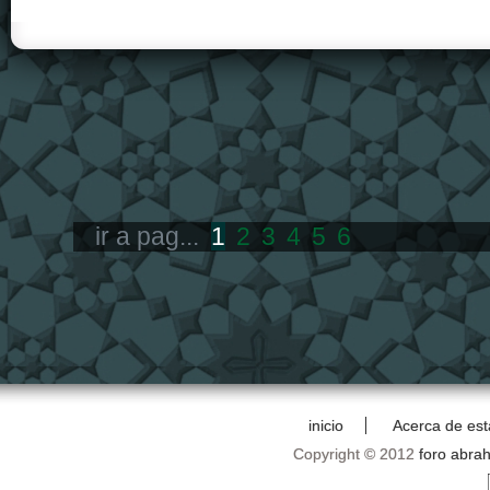
ir a pag...
1
2
3
4
5
6
inicio
Acerca de est
Copyright © 2012
foro abra