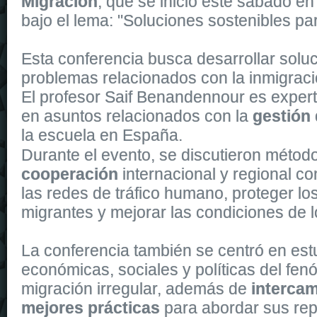
Migración
, que se inició este sábado en
bajo el lema: "Soluciones sostenibles par
Esta conferencia busca desarrollar soluc
problemas relacionados con la inmigraci
El profesor Saif Benandennour es expert
en asuntos relacionados con la
gestión 
la escuela en España.
The Automatic 43
replica watches
is powered by a self-winding m
Durante el evento, se discutieron métod
cooperación
internacional y regional con
las redes de tráfico humano, proteger lo
migrantes y mejorar las condiciones de l
La conferencia también se centró en estu
económicas, sociales y políticas del fe
migración irregular, además de
intercam
mejores prácticas
para abordar sus re