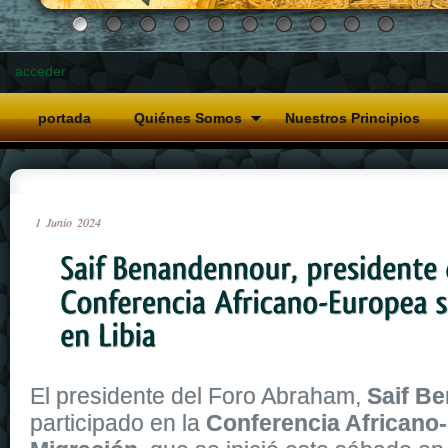
acceder
portada
Quiénes Somos
Nuestros Principios
1
Junio
2024
El presidente del Foro Abraham,
Saif B
participado en la
Conferencia Africano