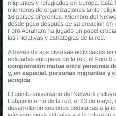
migrantes y refugiados en Europa. Está
miembros de organizaciones tanto religi
16 países diferentes. Miembro del Netwo
desde poco después de su creación en 
Foro Abraham ha jugado un papel crucial
las iniciativas y estrategias de la red.
It
replica watches
is dressed in shiny rose gold, and shares the sa
A través de sus diversas actividades en 
replica uk
watches of the collection. It is secured to the wrist by a 
entidades europeas de la red, el Foro b
comprensión mutua entre personas de
y, en especial, personas migrantes y
acogida
.
El quinto aniversario del Network incluy
trabajo interno de la red, el 23 de mayo,
desarrollaron
sesiones dedicadas a la e
intervenciones actuales y a la reflexión 