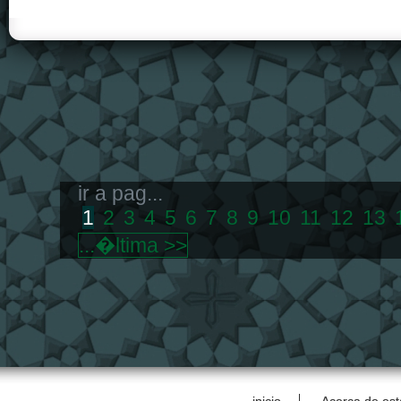
ir a pag...
1
2
3
4
5
6
7
8
9
10
11
12
13
...�ltima >>
inicio
Acerca de est