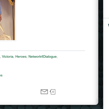
,
Victoria
,
Heroes
,
Network4Dialogue
,
es
0