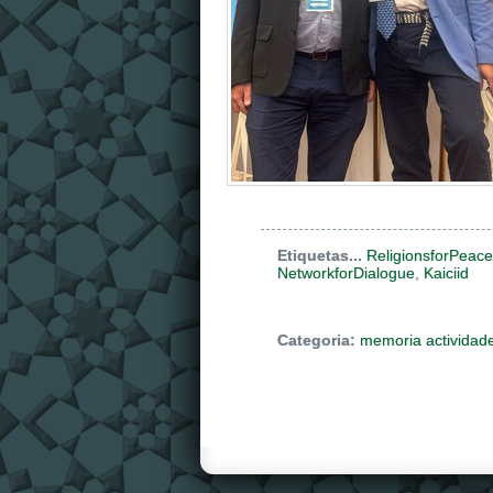
Etiquetas...
ReligionsforPeace
NetworkforDialogue
,
Kaiciid
Categoria:
memoria actividad