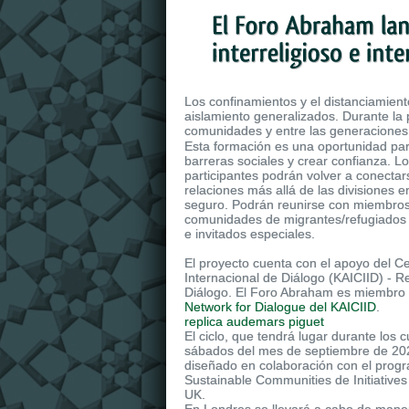
Los confinamientos y el distanciamient
aislamiento generalizados. Durante la 
comunidades y entre las generaciones
The Avenger Automatic
replica breitlin
Esta formación es una oportunidad pa
be water-resistant and can withstand 
barreras sociales y crear confianza. L
environments, so it has a water-resistan
participantes podrán volver a conectar
300 meters.
relaciones más allá de las divisiones 
seguro. Podrán reunirse con miembros
comunidades de migrantes/refugiados 
e invitados especiales.
El proyecto cuenta con el apoyo del C
Internacional de Diálogo (KAICIID) - R
Diálogo. El Foro Abraham es miembro 
Network for Dialogue del KAICIID
.
replica audemars piguet
El ciclo, que tendrá lugar durante los c
sábados del mes de septiembre de 202
diseñado en colaboración con el prog
Sustainable Communities de Initiative
UK.