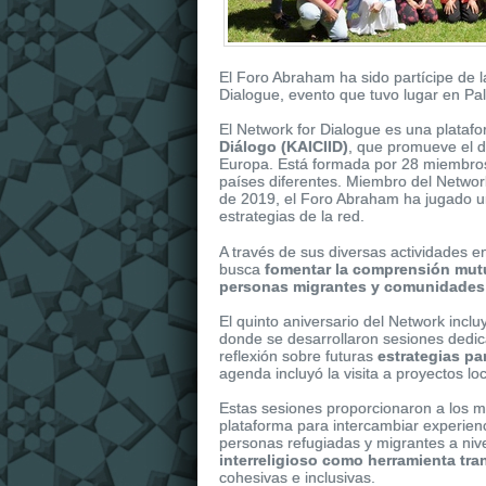
El Foro Abraham ha sido partícipe de l
Dialogue, evento que tuvo lugar en Pa
El Network for Dialogue es una plata
Diálogo (KAICIID)
, que promueve el di
Europa. Está formada por 28 miembros 
países diferentes. Miembro del Netwo
de 2019, el Foro Abraham ha jugado un p
estrategias de la red.
It
replica watches
is dressed in shiny r
A través de sus diversas actividades e
replica uk
watches of the collection. It 
busca
fomentar la comprensión mutu
personas migrantes y comunidades
El quinto aniversario del Network inclu
donde se desarrollaron
sesiones dedic
reflexión sobre futuras
estrategias pa
agenda incluyó la visita a proyectos l
Estas sesiones proporcionaron a los m
plataforma para intercambiar experienc
personas refugiadas y migrantes a nive
interreligioso como herramienta tr
cohesivas e inclusivas.