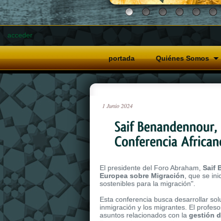
acceder
portada
Quiénes Somos
1
Junio
2024
El presidente del Foro Abraham,
Saif
Europea sobre Migración
, que se in
sostenibles para la migración".
Esta conferencia busca desarrollar sol
inmigración y los migrantes. El profes
asuntos relacionados con la
gestión d