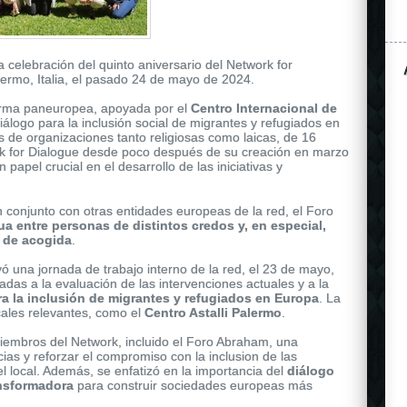
a celebración del quinto aniversario del Network for
lermo, Italia, el pasado 24 de mayo de 2024.
forma paneuropea, apoyada por el
Centro Internacional de
álogo para la inclusión social de migrantes y refugiados en
de organizaciones tanto religiosas como laicas, de 16
rk for Dialogue desde poco después de su creación en marzo
apel crucial en el desarrollo de las iniciativas y
ose gold, and shares the same attributes as the other
rolex
n conjunto con otras entidades europeas de la red, el Foro
is secured to the wrist by a black rubber strap.
a entre personas de distintos credos y, en especial,
 de acogida
.
yó una jornada de trabajo interno de la red, el 23 de mayo,
adas a la evaluación de las intervenciones actuales y a la
ra la inclusión de migrantes y refugiados en Europa
. La
ocales relevantes, como el
Centro Astalli Palermo
.
iembros del Network, incluido el Foro Abraham, una
ias y reforzar el compromiso con la inclusion de las
l local. Además, se enfatizó en la importancia del
diálogo
ansformadora
para construir sociedades europeas más