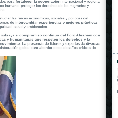
owered by a self-winding mechanical movement.
odos para
fortalecer la cooperación
internacional y regional
áfico humano, proteger los derechos de los
migrantes y
dos.
tudiar las raíces económicas, sociales y políticas del
además de
intercambiar experiencias y mejores prácticas
uridad, salud y ambientales.
 subraya el
compromiso continuo del Foro Abraham con
das y humanitarias que respeten los derechos y la
 movimiento
. La presencia de líderes y expertos de diversas
olaboración global para abordar estos desafíos críticos de