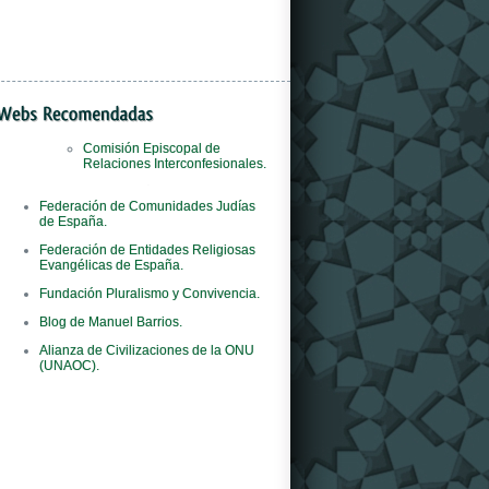
Comisión Episcopal de
Relaciones Interconfesionales.
Il
orologi replica
negozio è il primo al mondo
Federación de Comunidades Judías
del marchio ad adottare questo concept
de España.
innovativo.
Federación de Entidades Religiosas
Evangélicas de España.
Fundación Pluralismo y Convivencia.
Blog de Manuel Barrios.
Alianza de Civilizaciones de la ONU
(UNAOC).