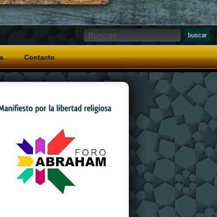
a
Contacto
And a special grip pattern
replica watches
on
the crown that allows for easy operation with