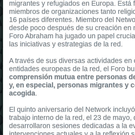
migrantes y refugiados en Europa. Está
miembros de organizaciones tanto religi
16 países diferentes. Miembro del Netwo
desde poco después de su creación en 
Foro Abraham ha jugado un papel crucial
las iniciativas y estrategias de la red.
It
replica watches
is dressed in shiny rose gold, and shares the sa
A través de sus diversas actividades en 
replica uk
watches of the collection. It is secured to the wrist by a 
entidades europeas de la red, el Foro b
comprensión mutua entre personas de
y, en especial, personas migrantes y
acogida
.
El quinto aniversario del Network incluy
trabajo interno de la red, el 23 de mayo,
desarrollaron
sesiones dedicadas a la e
intervenciones actuales y a la reflexión 