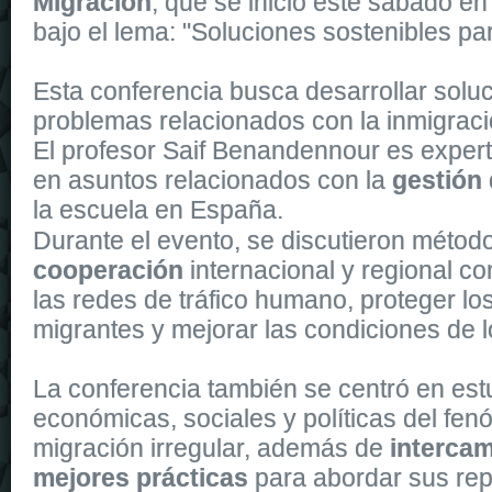
Migración
, que se inició este sábado en
bajo el lema: "Soluciones sostenibles par
Esta conferencia busca desarrollar soluc
problemas relacionados con la inmigraci
El profesor Saif Benandennour es expert
en asuntos relacionados con la
gestión 
la escuela en España.
The Automatic 43
replica watches
is powered by a self-winding m
Durante el evento, se discutieron métod
cooperación
internacional y regional con
las redes de tráfico humano, proteger lo
migrantes y mejorar las condiciones de l
La conferencia también se centró en estu
económicas, sociales y políticas del fe
migración irregular, además de
intercam
mejores prácticas
para abordar sus re