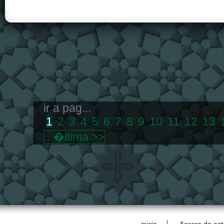
ir a pag...
1
2
3
4
5
6
7
8
9
10
11
12
13
...�ltima >>
inicio
Acerca de est