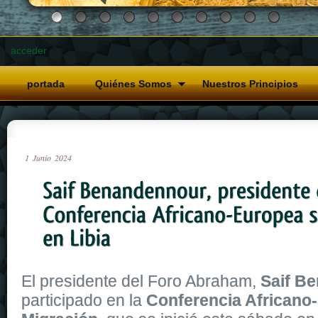
acceder
portada
Quiénes Somos
Nuestros Principios
1
Junio
2024
El presidente del Foro Abraham,
Saif B
participado en la
Conferencia Africano