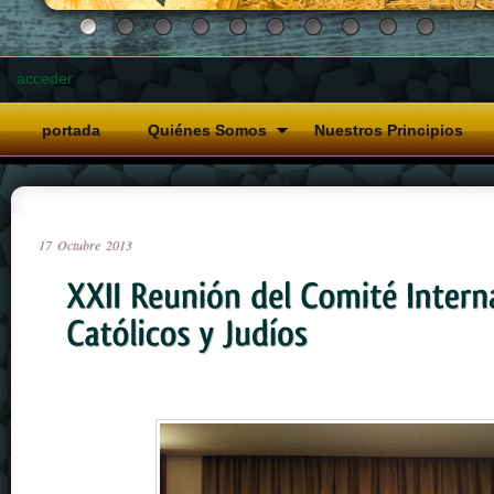
acceder
portada
Quiénes Somos
Nuestros Principios
17
Octubre
2013