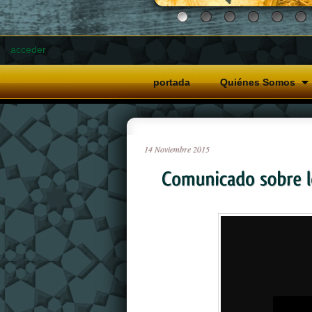
acceder
portada
Quiénes Somos
14
Noviembre
2015