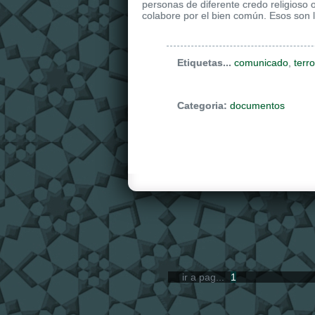
personas de diferente credo religioso 
colabore por el bien común. Esos son l
Etiquetas...
comunicado
,
terr
Categoria:
documentos
ir a pag...
1