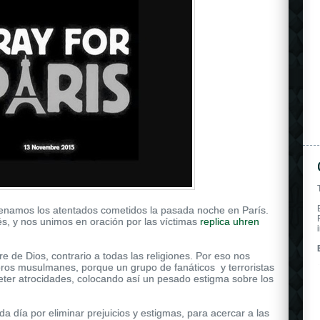
namos los atentados cometidos la pasada noche en París.
és, y nos unimos en oración por las víctimas
replica uhren
 de Dios, contrario a todas las religiones. Por eso nos
ros musulmanes, porque un grupo de fanáticos y terroristas
eter atrocidades, colocando así un pesado estigma sobre los
 día por eliminar prejuicios y estigmas, para acercar a las