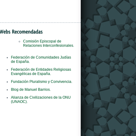
Comisión Episcopal de
Relaciones Interconfesionales.
Il
orologi replica
negozio è il primo al mondo
Federación de Comunidades Judías
del marchio ad adottare questo concept
de España.
innovativo.
Federación de Entidades Religiosas
Evangélicas de España.
Fundación Pluralismo y Convivencia.
Blog de Manuel Barrios.
Alianza de Civilizaciones de la ONU
(UNAOC).