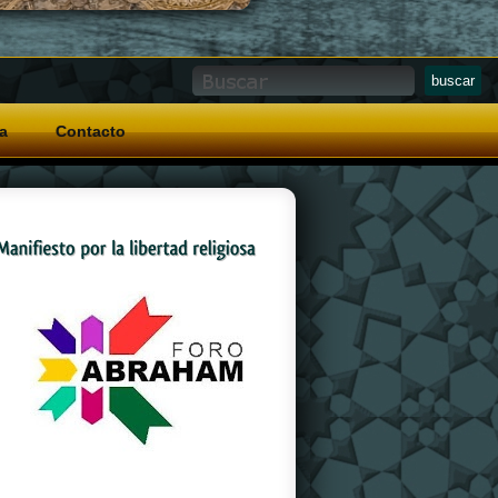
a
Contacto
And a special grip pattern
replica watches
on
the crown that allows for easy operation with