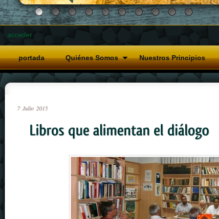
acceder
portada
Quiénes Somos
Nuestros Principios
7
Julio
2015