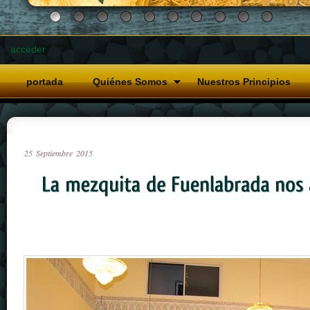
acceder
portada
Quiénes Somos
Nuestros Principios
25
Septiembre
2015