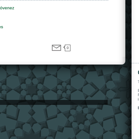
jóvenez
es
0