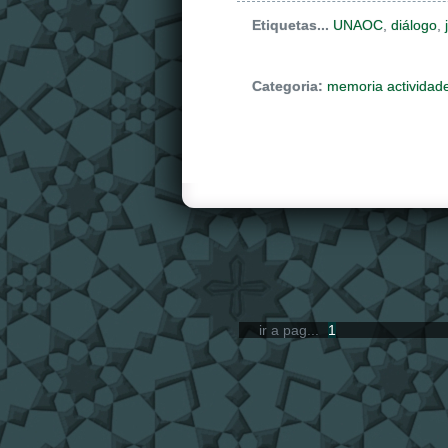
Etiquetas...
UNAOC
,
diálogo
,
Categoria:
memoria actividad
ir a pag...
1