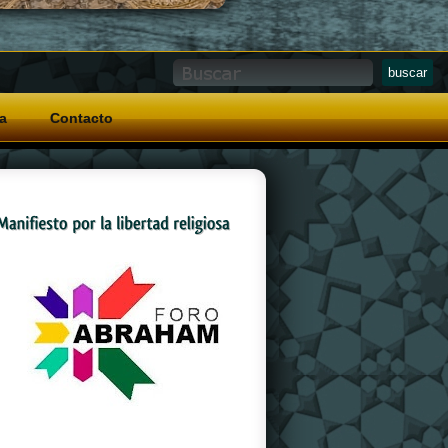
a
Contacto
And a special grip pattern
replica watches
on
the crown that allows for easy operation with