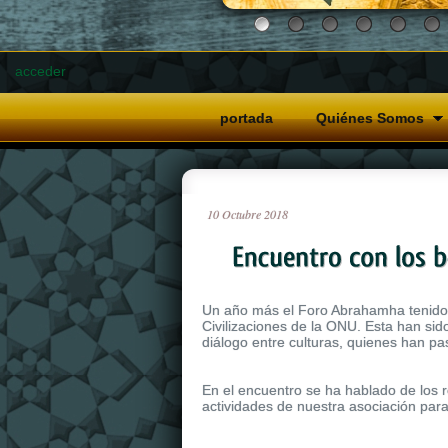
acceder
portada
Quiénes Somos
10
Octubre
2018
Un año más el Foro Abrahamha tenido el
Civilizaciones de la ONU. Esta han si
diálogo entre culturas, quienes han p
En el encuentro se ha hablado de los r
actividades de nuestra asociación para