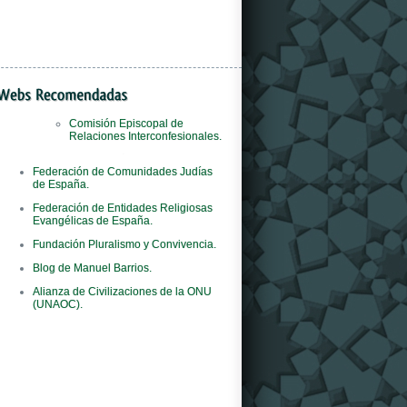
Comisión Episcopal de
Relaciones Interconfesionales.
Il
orologi replica
negozio è il primo al mondo
Federación de Comunidades Judías
del marchio ad adottare questo concept
de España.
innovativo.
Federación de Entidades Religiosas
Evangélicas de España.
Fundación Pluralismo y Convivencia.
Blog de Manuel Barrios.
Alianza de Civilizaciones de la ONU
(UNAOC).