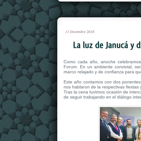
11
Diciembre
2018
Como cada año, anoche celebramos 
Forum. En un ambiente convivial, sen
marco relajado y de confianza para que
Este año contamos con dos ponentes, 
nos hablaron de la respectivas fiestas y
Tras la cena tuvimos ocasión de interc
de seguir trabajando en el diálogo inte