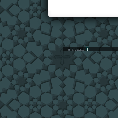
ir a pag...
1