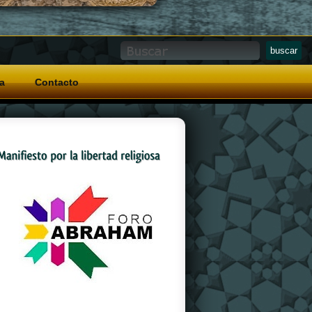
a
Contacto
And a special grip pattern
replica watches
on
the crown that allows for easy operation with