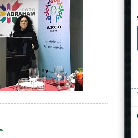
-
-
es