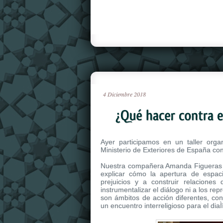
4
Diciembre
2018
Ayer participamos en un taller org
Ministerio de Exteriores de España con 
Nuestra compañera Amanda Figueras a
explicar cómo la apertura de espac
prejuicios y a construir relacione
instrumentalizar el diálogo ni a los rep
son ámbitos de acción diferentes, con 
un encuentro interreligioso para el di