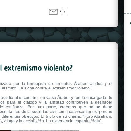
0
anizado por la Embajada de Emiratos Árabes Unidos y el
el título: ‘La lucha contra el extremismo violento’.
cudió al encuentro, en Casa Árabe, y fue la encargada de
ios para el diálogo y la amistad contribuyen a deshacer
s de confianza. Por otra parte, creemos que no se debe
resentantes de la sociedad civil con fines securitarios, porque
diferentes objetivos. El título de su charla: “Foro Abraham,
aÌï¿½logo y la accioÌï¿½n. La experiencia espanÌï¿½ola”.