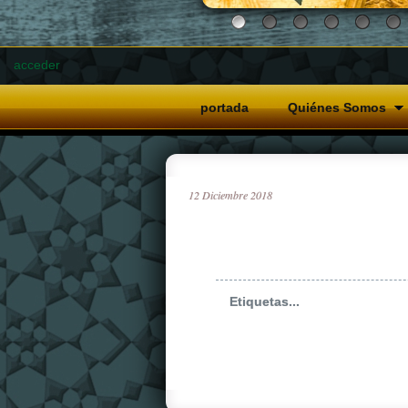
acceder
portada
Quiénes Somos
12
Diciembre
2018
Etiquetas...