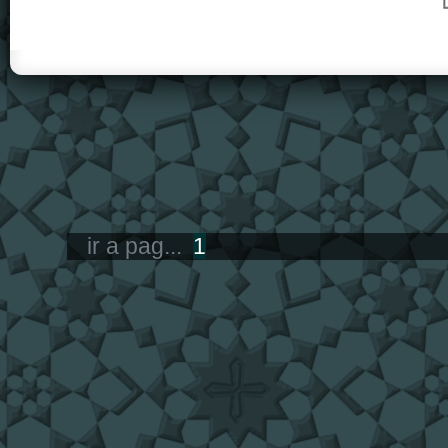
ir a pag...
1