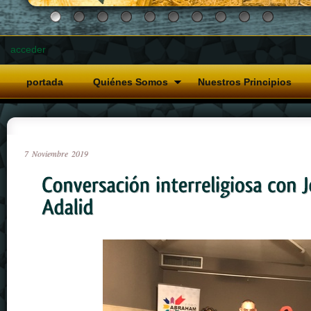
acceder
portada
Quiénes Somos
Nuestros Principios
7
Noviembre
2019