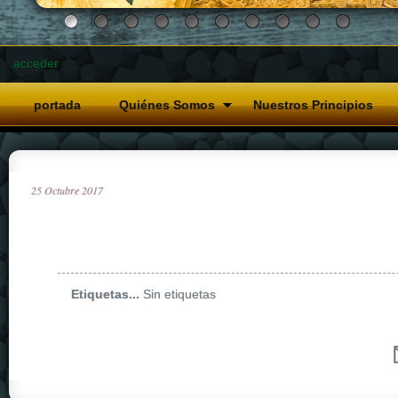
acceder
portada
Quiénes Somos
Nuestros Principios
25
Octubre
2017
Etiquetas...
Sin etiquetas