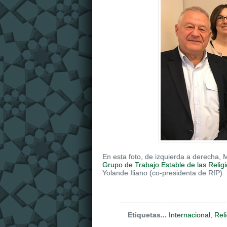
En esta foto, de izquierda a derecha, M
Grupo de Trabajo Estable de las Relig
Yolande Iliano (co-presidenta de RfP)
Etiquetas...
Internacional
,
Rel