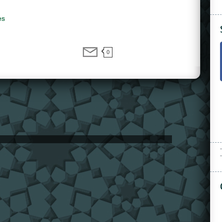
es
0
-
-