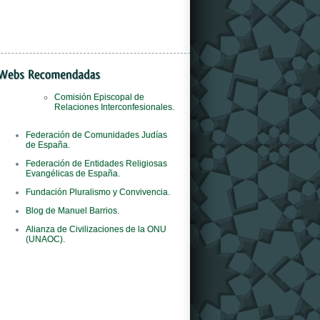
Comisión Episcopal de
Relaciones Interconfesionales.
Il
orologi replica
negozio è il primo al mondo
Federación de Comunidades Judías
del marchio ad adottare questo concept
de España.
innovativo.
Federación de Entidades Religiosas
Evangélicas de España.
Fundación Pluralismo y Convivencia.
Blog de Manuel Barrios.
Alianza de Civilizaciones de la ONU
(UNAOC).