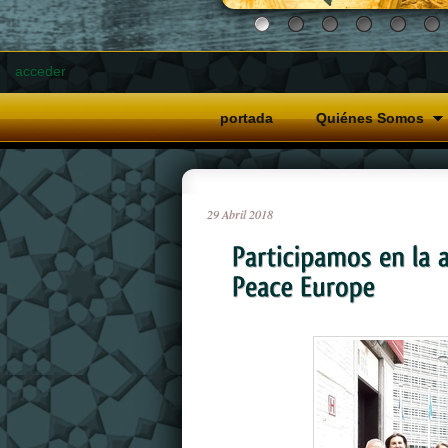
acceder
portada
Quiénes Somos
29
Abril
2018