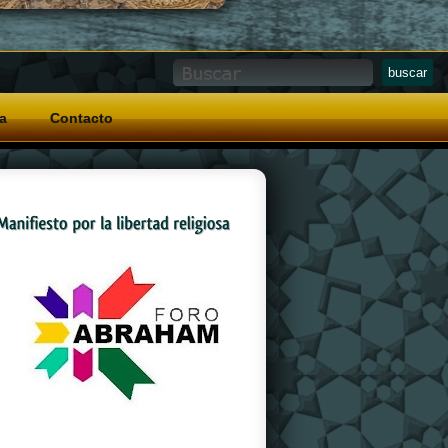
a
Contacto
And a special grip pattern
replica watches
on
the crown that allows for easy operation with