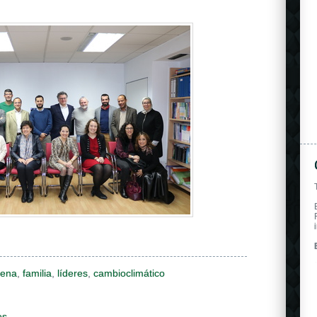
cena
,
familia
,
líderes
,
cambioclimático
es