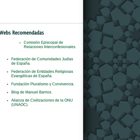
Comisión Episcopal de
Relaciones Interconfesionales.
Il
orologi replica
negozio è il primo al mondo
Federación de Comunidades Judías
del marchio ad adottare questo concept
de España.
innovativo.
Federación de Entidades Religiosas
Evangélicas de España.
Fundación Pluralismo y Convivencia.
Blog de Manuel Barrios.
Alianza de Civilizaciones de la ONU
(UNAOC).