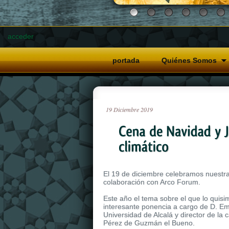
acceder
portada
Quiénes Somos
19
Diciembre
2019
El 19 de diciembre celebramos nuestra
colaboración con Arco Forum.
Este año el tema sobre el que lo quis
interesante ponencia a cargo de D. Em
Universidad de Alcalá y director de la 
Pérez de Guzmán el Bueno.