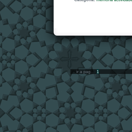
ir a pag...
1