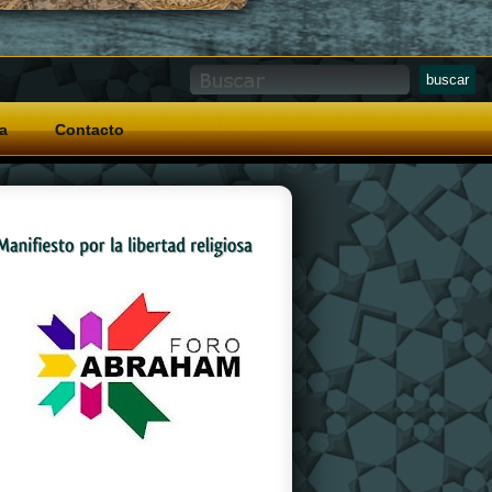
a
Contacto
And a special grip pattern
replica watches
on
the crown that allows for easy operation with