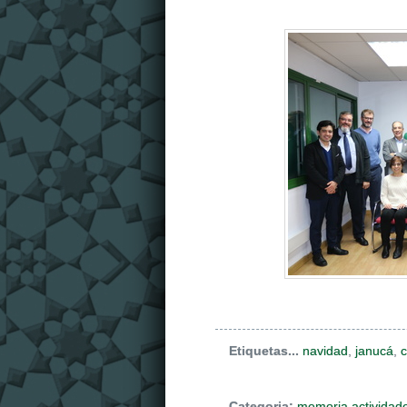
Etiquetas...
navidad
,
janucá
,
Categoria:
memoria actividad