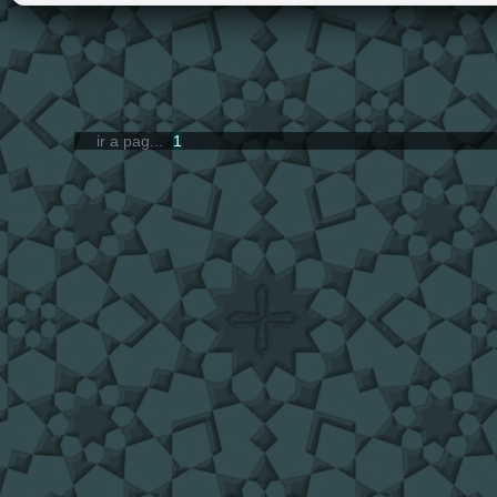
ir a pag...
1