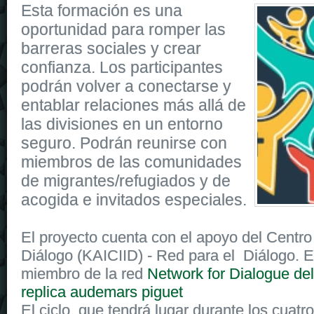
The Avenger Automatic
replica breitling uk
is built to
Esta formación es una
be water-resistant and can withstand high-pressure
oportunidad para romper las
environments, so it has a water-resistant rating of
300 meters.
barreras sociales y crear
confianza. Los participantes
podrán volver a conectarse y
entablar relaciones más allá de
las divisiones en un entorno
seguro. Podrán reunirse con
miembros de las comunidades
de migrantes/refugiados y de
acogida e invitados especiales.
El proyecto cuenta con el apoyo del Centro
Diálogo (KAICIID) - Red para el Diálogo. 
miembro de la red
Network for Dialogue de
replica audemars piguet
El ciclo, que tendrá lugar durante los cuat