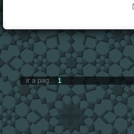
ir a pag...
1